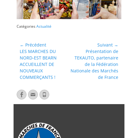
Catégories
Actualité
← Précédent
Suivant →
LES MARCHES DU
Présentation de
NORD-EST BEARN
TEKAUTO, partenaire
ACCUEILLENT DE
de la Fédération
NOUVEAUX
Nationale des Marchés
COMMERÇANTS !
de France