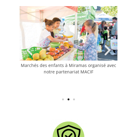
ationale
Marchés des enfants à Miramas organisé avec
M. S
Chaussée
notre partenariat MACIF
intern
Présid
March
O