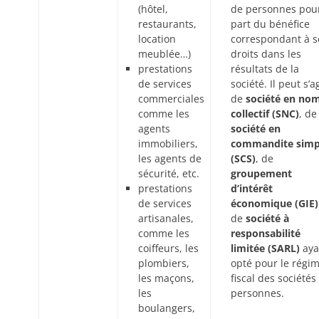
(hôtel,
de personnes pour
restaurants,
part du bénéfice
location
correspondant à s
meublée…)
droits dans les
prestations
résultats de la
de services
société. Il peut s’a
commerciales
de
société en no
comme les
collectif (SNC)
, de
agents
société en
immobiliers,
commandite simp
les agents de
(SCS)
, de
sécurité, etc.
groupement
prestations
d’intérêt
de services
économique (GIE)
artisanales,
de
société à
comme les
responsabilité
coiffeurs, les
limitée (SARL)
aya
plombiers,
opté pour le régi
les maçons,
fiscal des sociétés
les
personnes.
boulangers,