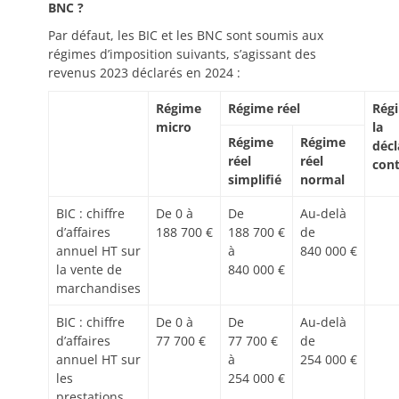
BNC ?
Par défaut, les BIC et les BNC sont soumis aux
régimes d’imposition suivants, s’agissant des
revenus 2023 déclarés en 2024 :
Régime
Régime réel
Rég
micro
la
Régime
Régime
décl
réel
réel
cont
simplifié
normal
BIC : chiffre
De 0 à
De
Au-delà
d’affaires
188 700 €
188 700 €
de
annuel HT sur
à
840 000 €
la vente de
840 000 €
marchandises
BIC : chiffre
De 0 à
De
Au-delà
d’affaires
77 700 €
77 700 €
de
annuel HT sur
à
254 000 €
les
254 000 €
prestations