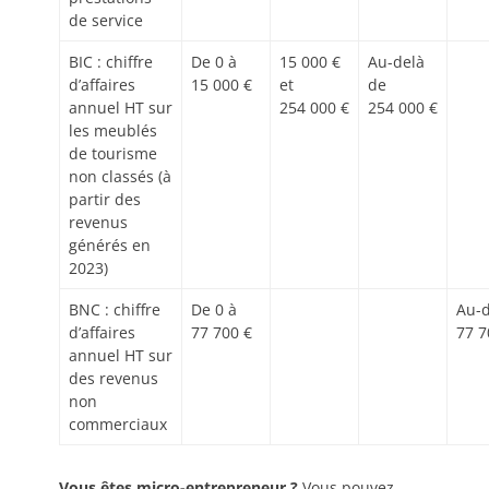
de service
BIC : chiffre
De 0 à
15 000 €
Au-delà
d’affaires
15 000 €
et
de
annuel HT sur
254 000 €
254 000 €
les meublés
de tourisme
non classés (à
partir des
revenus
générés en
2023)
BNC : chiffre
De 0 à
Au-d
d’affaires
77 700 €
77 7
annuel HT sur
des revenus
non
commerciaux
Vous êtes micro-entrepreneur ?
Vous pouvez