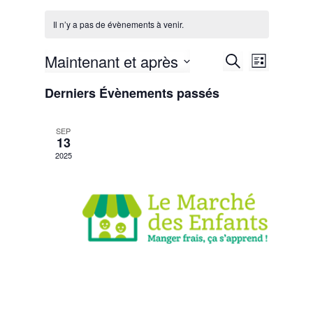
Il n’y a pas de évènements à venir.
Maintenant et après
Recherche
Navigatio
Recherche
Liste
de
et
Sélectionnez
vues
Derniers Évènements passés
une
navigation
Évèneme
date.
de
vues
SEP
13
Évènements
2025