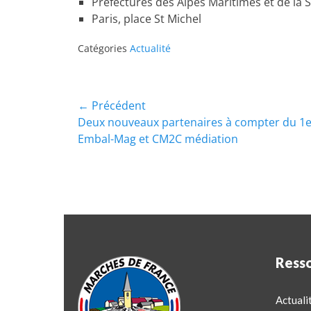
Préfectures des Alpes Maritimes et de l
Paris, place St Michel
Catégories
Actualité
← Précédent
Deux nouveaux partenaires à compter du 1er
Embal-Mag et CM2C médiation
Ress
Actuali