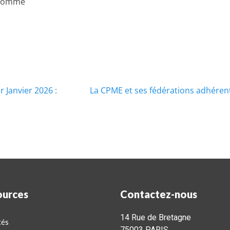
a Somme
 Janvier 2026 :
La CPME et ses fédérations adhéren
ources
Contactez-nous
14 Rue de Bretagne
tés
75003 PARIS