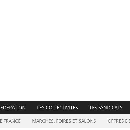
n Nationale des Marché
FEDERATION
LES COLLECTIVITES
LES SYNDICATS
E FRANCE
MARCHES, FOIRES ET SALONS
OFFRES 