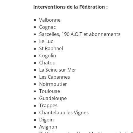
Interventions de la Fédération :
Valbonne
Cognac
Sarcelles, 190 A.O.T et abonnements
Le Luc
St Raphael
Cogolin
Chatou
La Seine sur Mer
Les Cabannes
Noirmoutier
Toulouse
Guadeloupe
Trappes
Chanteloup les Vignes
Digoin
Avignon