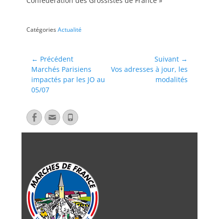
Confédération des Grossistes de France »
Catégories
Actualité
← Précédent
Suivant →
Marchés Parisiens
Vos adresses à jour, les
impactés par les JO au
modalités
05/07