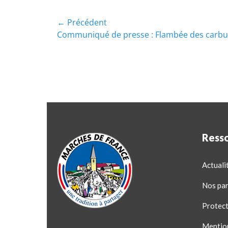
← Précédent
Communiqué de presse : Flambée des carbu
Ress
Actuali
Nos par
Protect
Mentio