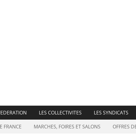
n Nationale des Marché
FEDERATION
LES COLLECTIVITES
LES SYNDICATS
E FRANCE
MARCHES, FOIRES ET SALONS
OFFRES 