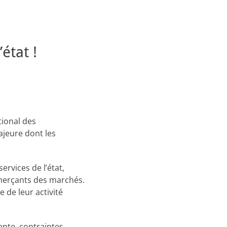
état !
tional des
ajeure dont les
ervices de l’état,
merçants des marchés.
 de leur activité
ente, contraintes