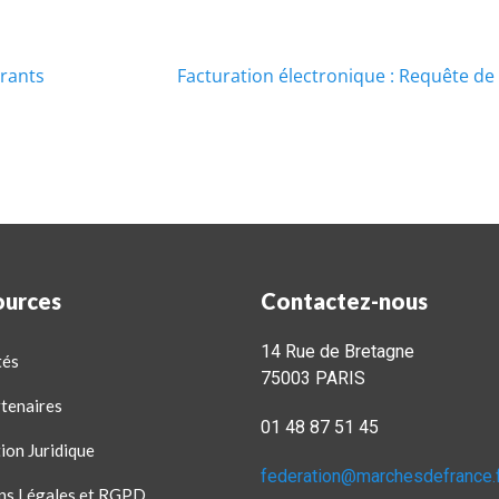
rants
Facturation électronique : Requête de
ources
Contactez-nous
14 Rue de Bretagne
tés
75003 PARIS
tenaires
01 48 87 51 45
ion Juridique
federation@marchesdefrance.
ns Légales et RGPD