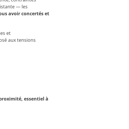
istante — les
ous avoir concertés et
res et
posé aux tensions
roximité, essentiel à