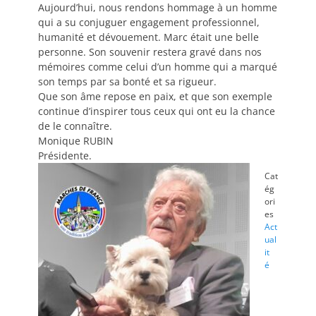
Aujourd’hui, nous rendons hommage à un homme
qui a su conjuguer engagement professionnel,
humanité et dévouement. Marc était une belle
personne. Son souvenir restera gravé dans nos
mémoires comme celui d’un homme qui a marqué
son temps par sa bonté et sa rigueur.
Que son âme repose en paix, et que son exemple
continue d’inspirer tous ceux qui ont eu la chance
de le connaître.
Monique RUBIN
Présidente.
Cat
ég
ori
es
Act
ual
it
é