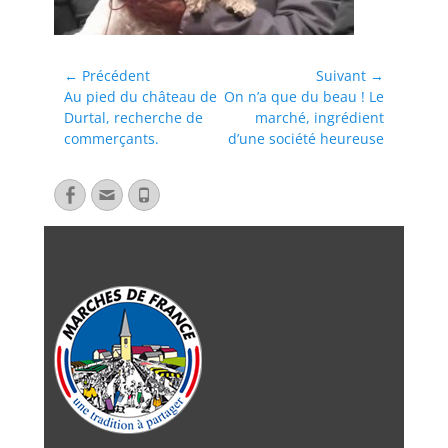
← Précédent
Suivant →
Au pied du château de
On n’a que du beau ! Le
Durtal, recherche de
marché, ingrédient
commerçants.
d’une société heureuse