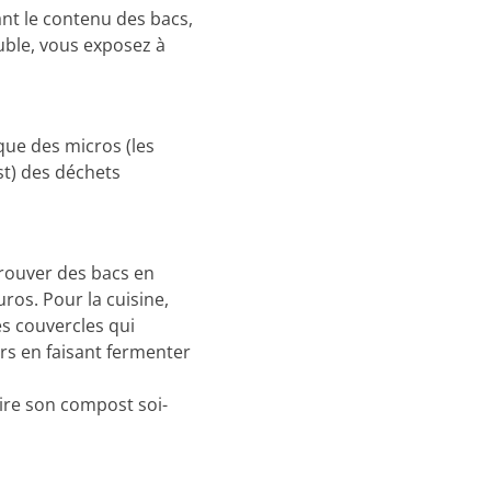
ant le contenu des bacs,
uble, vous exposez à
que des micros (les
st) des déchets
trouver des bacs en
uros. Pour la cuisine,
des couvercles qui
urs en faisant fermenter
aire son compost soi-