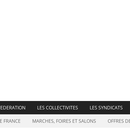
n Nationale des Marché
FEDERATION
LES COLLECTIVITES
LES SYNDICATS
E FRANCE
MARCHES, FOIRES ET SALONS
OFFRES 