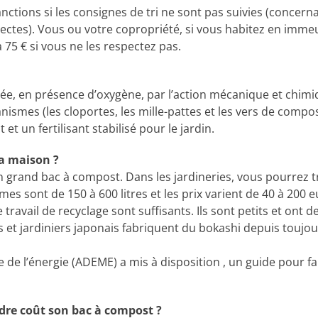
anctions si les consignes de tri ne sont pas suivies (concern
lectes). Vous ou votre copropriété, si vous habitez en imme
75 € si vous ne les respectez pas.
ée, en présence d’oxygène, par l’action mécanique et chimi
ismes (les cloportes, les mille-pattes et les vers de compo
 un fertilisant stabilisé pour le jardin.
a maison ?
un grand bac à compost. Dans les jardineries, vous pourrez 
es sont de 150 à 600 litres et les prix varient de 40 à 200 e
 travail de recyclage sont suffisants. Ils sont petits et ont 
s et jardiniers japonais fabriquent du bokashi depuis toujo
e de l’énergie (ADEME) a mis à disposition , un guide pour f
re coût son bac à compost ?