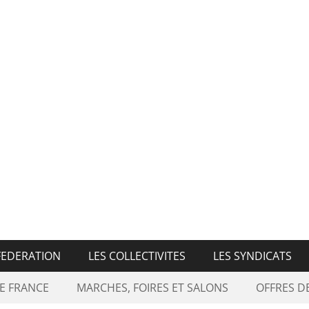
n Nationale des Marché
FEDERATION
LES COLLECTIVITES
LES SYNDICATS
E FRANCE
MARCHES, FOIRES ET SALONS
OFFRES 