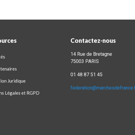
ources
Contactez-nous
14 Rue de Bretagne
tés
75003 PARIS
tenaires
01 48 87 51 45
ion Juridique
federation@marchesdefrance.
ns Légales et RGPD