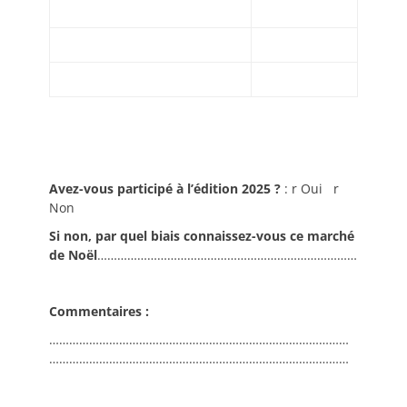
Avez-vous participé à l’édition 2025 ?
: r Oui r
Non
Si non, par quel biais connaissez-vous ce marché
de Noël
……………………………………………………………………
Commentaires :
………………………………………………………………………………
………………………………………………………………………………