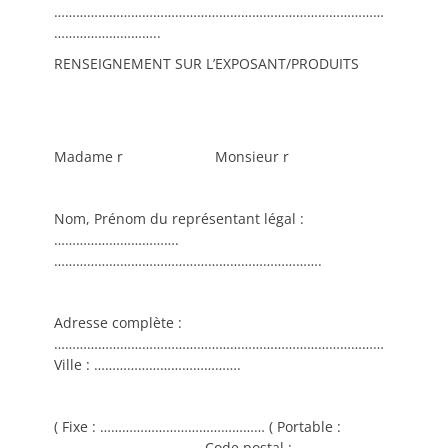
………………………………………………………………………………
………………………..
RENSEIGNEMENT SUR L’EXPOSANT/PRODUITS
Madame r Monsieur r
Nom, Prénom du représentant légal :
…………………………….
……………………………………………………………….
Adresse complète :
………………………………………………………………………………
Ville : ………………………………….
( Fixe : ……………………………………… ( Portable :
…………………………………. Code postal : ……………………..