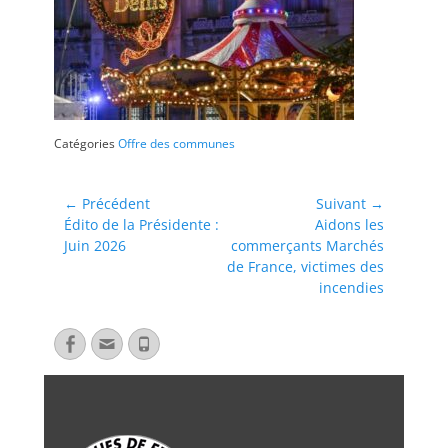
Catégories
Offre des communes
← Précédent
Suivant →
Édito de la Présidente :
Aidons les
Juin 2026
commerçants Marchés
de France, victimes des
incendies