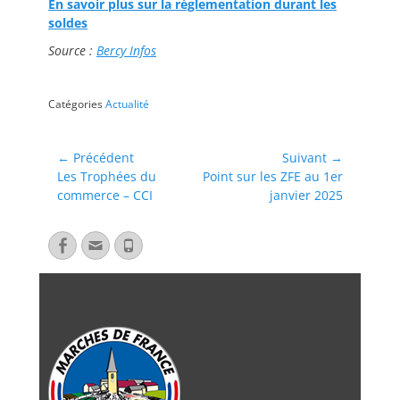
En savoir plus sur la réglementation durant les
soldes
Source :
Bercy Infos
Catégories
Actualité
← Précédent
Suivant →
Les Trophées du
Point sur les ZFE au 1er
commerce – CCI
janvier 2025