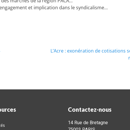
des marchés de la région PACA…
 engagement et implication dans le syndicalisme…
6
L’Acre : exonération de cotisations s
ources
Contactez-nous
14 Rue de Bretagne
tés
75003 PARIS