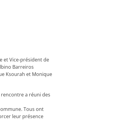
e et Vice-président de
lbino Barreiros
ique Ksourah et Monique
e rencontre a réuni des
on commune. Tous ont
orcer leur présence