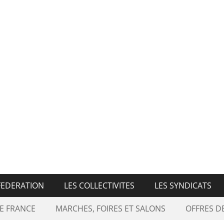
n Nationale des Marché
FEDERATION
LES COLLECTIVITES
LES SYNDICATS
E FRANCE
MARCHES, FOIRES ET SALONS
OFFRES 