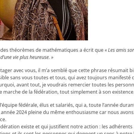
e des théorèmes de mathématiques a écrit que
« Les amis s
d’une vie plus heureuse. »
tager avec vous, il m’a semblé que cette phrase résumait bie
sible sans vous toutes et tous, qui avez toujours manifesté d
ourquoi, avant tout, je voudrais remercier toutes les person
 marche de la fédération, tout simplement à son existence
équipe fédérale, élus et salariés, qui a, toute l’année durant
ne année 2024 pleine du même enthousiasme car nous avons, 
ce.
dération existe et qui justifient notre action : les adhérents 
actions et ils sont les personnes qui donnent un sens à notre