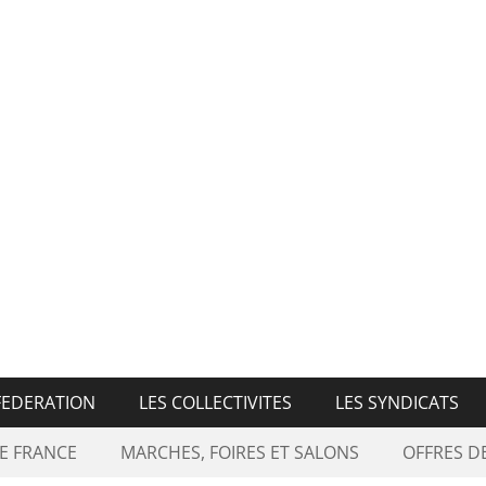
n Nationale des Marché
FEDERATION
LES COLLECTIVITES
LES SYNDICATS
E FRANCE
MARCHES, FOIRES ET SALONS
OFFRES 