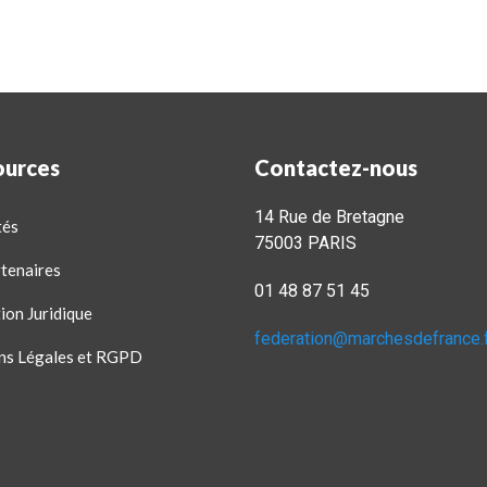
ources
Contactez-nous
14 Rue de Bretagne
tés
75003 PARIS
tenaires
01 48 87 51 45
ion Juridique
federation@marchesdefrance.
ns Légales et RGPD