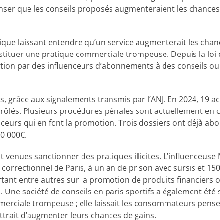
enser que les conseils proposés augmenteraient les chance
tique laissant entendre qu’un service augmenterait les chan
stituer une pratique commerciale trompeuse. Depuis la loi 
tion par des influenceurs d’abonnements à des conseils ou 
, grâce aux signalements transmis par l’ANJ. En 2024, 19 ac
trôlés. Plusieurs procédures pénales sont actuellement en c
uenceurs qui en font la promotion. Trois dossiers ont déjà abo
0 000€.
venues sanctionner des pratiques illicites. L’influenceus
 correctionnel de Paris, à un an de prison avec sursis et 1
nt entre autres sur la promotion de produits financiers ou
. Une société de conseils en paris sportifs a également été
rciale trompeuse ; elle laissait les consommateurs penser
ttrait d’augmenter leurs chances de gains.