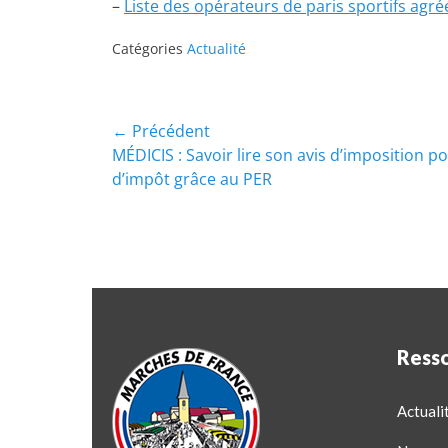
–
Liste des opérateurs de paris sportifs agré
Catégories
Actualité
← Précédent
MÉDICIS : Savoir lire son avis d’imposition 
d’impôt grâce au PER
Ress
Actuali