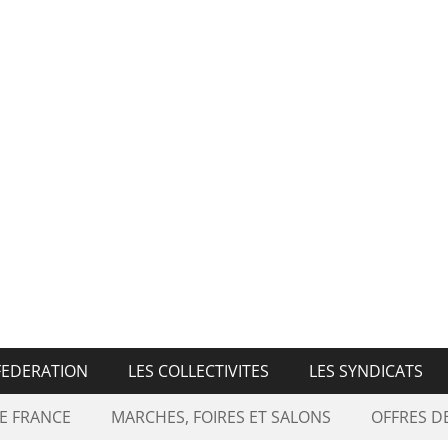
n Nationale des Marché
FEDERATION
LES COLLECTIVITES
LES SYNDICATS
E FRANCE
MARCHES, FOIRES ET SALONS
OFFRES 