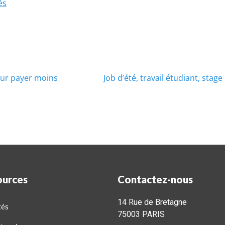
és
pour payer moins
Job d’été, travail étudiant, stag
ources
Contactez-nous
14 Rue de Bretagne
tés
75003 PARIS