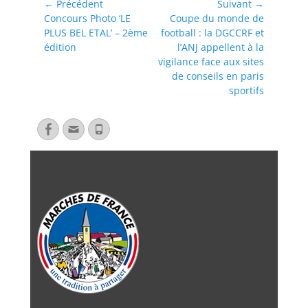
← Précédent
Suivant →
Concours Photo ‘LE
Coupe du monde de
PLUS BEL ETAL’ – 2ème
football : la DGCCRF et
édition
l’ANJ appellent à la
vigilance face aux sites
de conseils en paris
sportifs