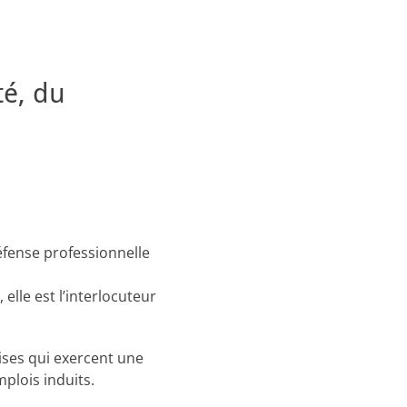
té, du
éfense professionnelle
lle est l’interlocuteur
ises qui exercent une
plois induits.