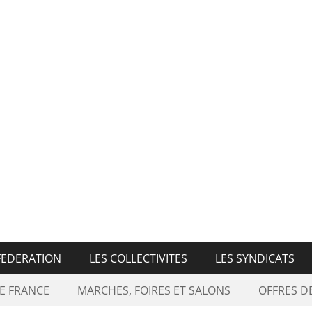
n Nationale des Marché
FEDERATION
LES COLLECTIVITES
LES SYNDICATS
E FRANCE
MARCHES, FOIRES ET SALONS
OFFRES 