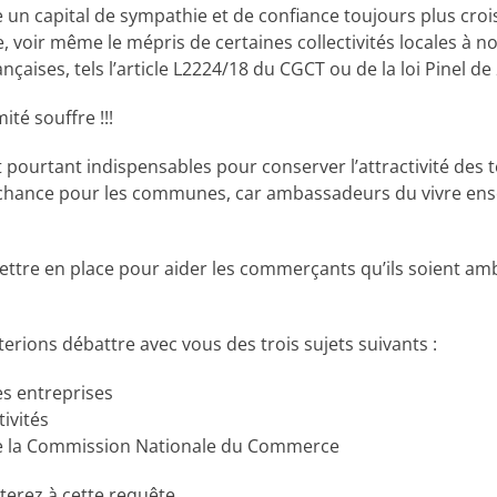
e un capital de sympathie et de confiance toujours plus croi
oir même le mépris de certaines collectivités locales à not
nçaises, tels l’article L2224/18 du CGCT ou de la loi Pinel de 
té souffre !!!
 pourtant indispensables pour conserver l’attractivité des t
le chance pour les communes, car ambassadeurs du vivre ens
tre en place pour aider les commerçants qu’ils soient am
erions débattre avec vous des trois sujets suivants :
es entreprises
ivités
de la Commission Nationale du Commerce
terez à cette requête,