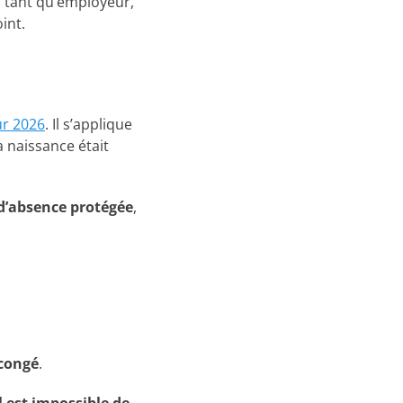
n tant qu’employeur,
int.
ur 2026
. Il s’applique
a naissance était
d’absence protégée
,
 congé
.