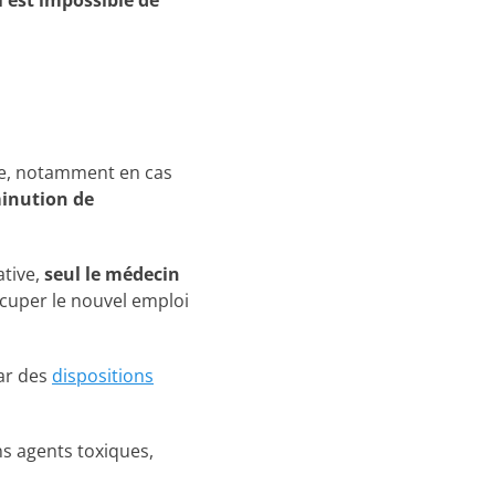
Il est impossible de
ôtre, notamment en cas
inution de
ative,
seul le médecin
occuper le nouvel emploi
par des
dispositions
ns agents toxiques,