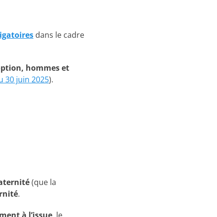
igatoires
dans le cadre
doption, hommes et
du 30 juin 2025
).
aternité
(que la
rnité
.
ment à l’issue
, le