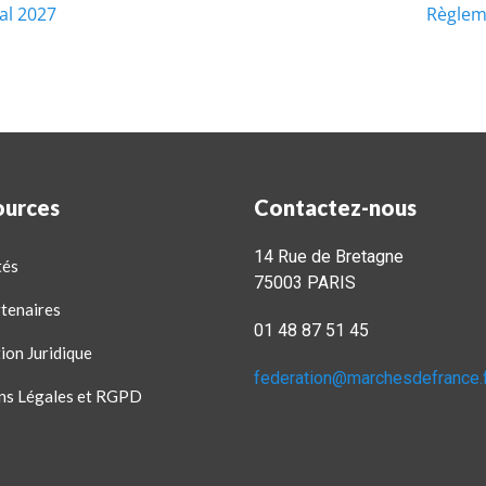
al 2027
Règlem
ources
Contactez-nous
14 Rue de Bretagne
tés
75003 PARIS
tenaires
01 48 87 51 45
ion Juridique
federation@marchesdefrance.
ns Légales et RGPD