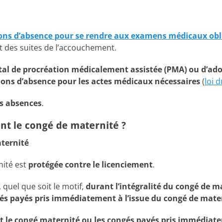
ons d’absence pour se rendre aux examens médicaux obl
et des suites de l’accouchement.
ntal de procréation médicalement assistée (PMA) ou d’a
ions d’absence pour les actes médicaux nécessaires
(
loi 
ces absences
.
nt le congé de maternité ?
aternité
nité est
protégée contre le licenciement
.
, quel que soit le motif,
durant l’intégralité du congé de m
gés payés pris immédiatement à l’issue du congé de mate
 le congé maternité ou les congés payés pris immédiate