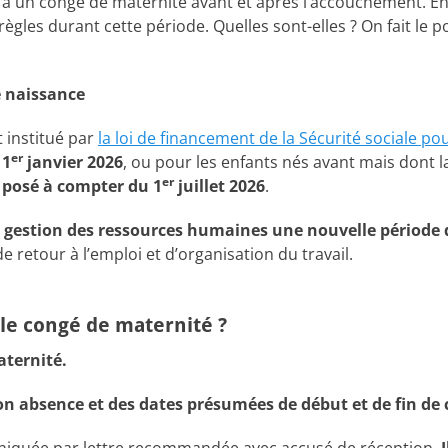
it à un congé de maternité avant et après l’accouchement. E
les durant cette période. Quelles sont-elles ? On fait le po
e naissance
 institué par
la loi de financement de la Sécurité sociale po
er
 1
janvier 2026
, ou pour les enfants nés avant mais dont l
er
 posé à compter du 1
juillet 2026
.
r gestion des ressources humaines une nouvelle période 
e retour à l’emploi et d’organisation du travail.
 le congé de maternité ?
aternité.
son absence et des dates présumées de début et de fin de