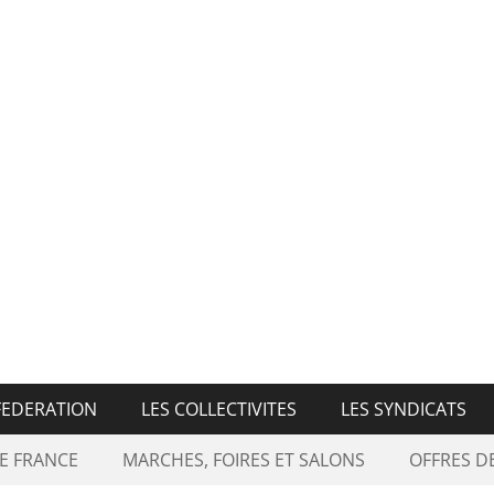
n Nationale des Marché
FEDERATION
LES COLLECTIVITES
LES SYNDICATS
E FRANCE
MARCHES, FOIRES ET SALONS
OFFRES 