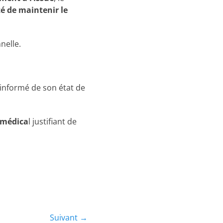
té de maintenir le
nelle.
e informé de son état de
t médica
l justifiant de
Suivant →